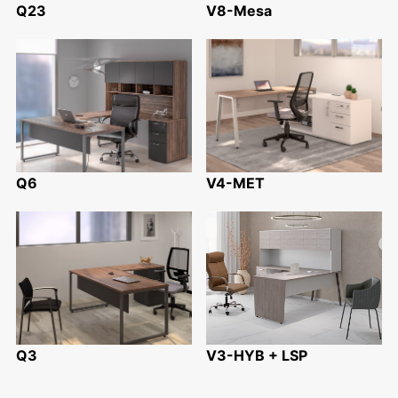
Q23
V8-Mesa
Q6
V4-MET
Q3
V3-HYB + LSP