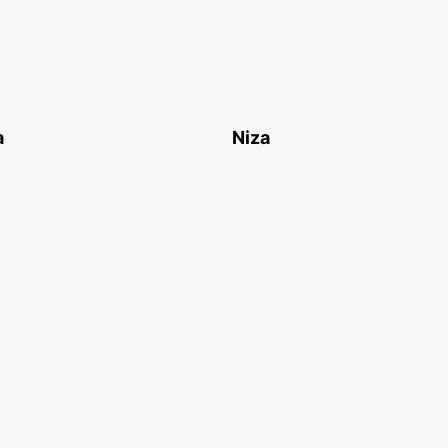
a
Niza