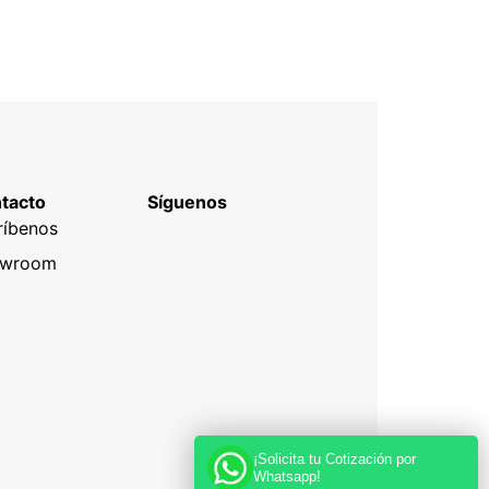
tacto
Síguenos
ríbenos
owroom
¡Solicita tu Cotización por
Whatsapp!