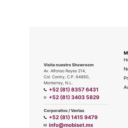
M
H
Visita nuestro Showroom
N
Av. Alfonso Reyes 214,
Col. Contry, C.P. 64860,
P
Monterrey, N.L.
A
+52 (81) 8357 6431
+52 (81) 3403 5829
Corporativo / Ventas
+52 (81) 1415 9479
info@mobiset.mx