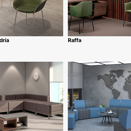
dría
Raffa