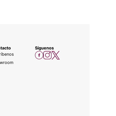
tacto
Síguenos
ríbenos
owroom