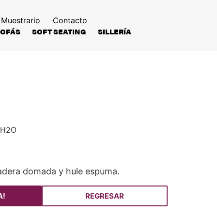
Muestrario
Contacto
SOFÁS
SOFT SEATING
SILLERÍA
 H2O
adera domada y hule espuma.
A!
REGRESAR