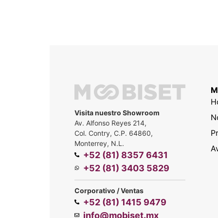
M
H
Visita nuestro Showroom
N
Av. Alfonso Reyes 214,
P
Col. Contry, C.P. 64860,
Monterrey, N.L.
A
+52 (81) 8357 6431
+52 (81) 3403 5829
Corporativo / Ventas
+52 (81) 1415 9479
info@mobiset.mx