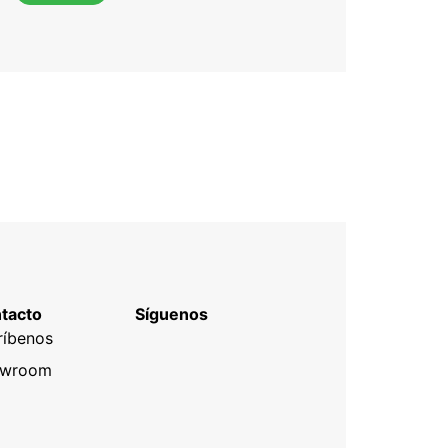
tacto
Síguenos
ríbenos
owroom