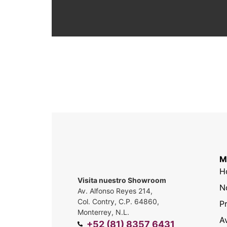
M
H
Visita nuestro Showroom
N
Av. Alfonso Reyes 214,
Col. Contry, C.P. 64860,
P
Monterrey, N.L.
A
+52 (81) 8357 6431