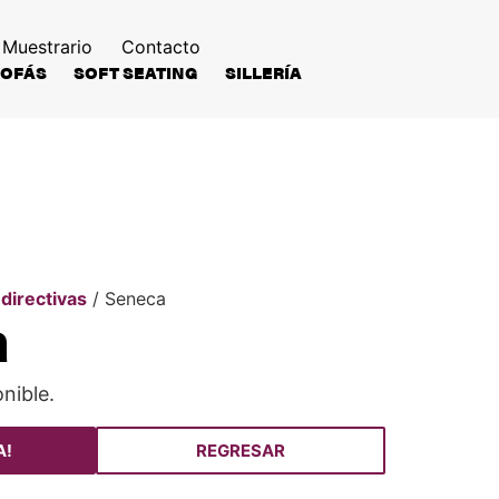
Muestrario
Contacto
SOFÁS
SOFT SEATING
SILLERÍA
 directivas
/ Seneca
a
nible.
A!
REGRESAR